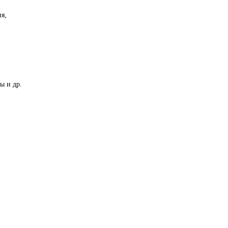
я,
ы и др.