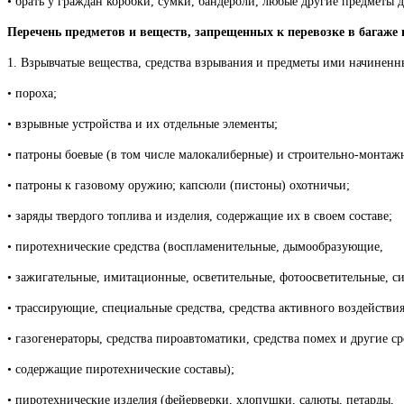
• брать у граждан коробки, сумки, бандероли, любые другие предметы дл
Перечень предметов и веществ, запрещенных к перевозке в багаже
1. Взрывчатые вещества, средства взрывания и предметы ими начиненн
• пороха;
• взрывные устройства и их отдельные элементы;
• патроны боевые (в том числе малокалиберные) и строительно-монтаж
• патроны к газовому оружию; капсюли (пистоны) охотничьи;
• заряды твердого топлива и изделия, содержащие их в своем составе;
• пиротехнические средства (воспламенительные, дымообразующие,
• зажигательные, имитационные, осветительные, фотоосветительные, с
• трассирующие, специальные средства, средства активного воздействия
• газогенераторы, средства пироавтоматики, средства помех и другие ср
• содержащие пиротехнические составы);
• пиротехнические изделия (фейерверки, хлопушки, салюты, петарды,