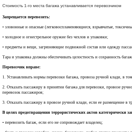
Стоимость 1-го места багажа устанавливается перевозчиком
Запрещается перевозить:
• зловонные и опасные (легковоспламеняющиеся, взрывчатые, токсичные
• холодное и огнестрельное оружие без чехлов и упаковки;
• предметы и вещи, загрязняющие подвижной состав или одежду пасса
Тара и упаковка должны обеспечивать целостность и сохранность багаж
Перевозчик вправе:
1. Устанавливать нормы перевозки багажа, провоза ручной клади, в то
2. Отказать пассажиру в принятии багажа для перевозки, провозе ручн
перевозок пассажиров;
3. Отказать пассажиру в провозе ручной клади, если ее размещение в т
В целях предотвращения террористических актов категорически за
• перевозить багаж, если его не сопровождает владелец;