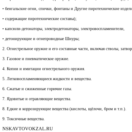
• бенгальские огни, спички, фонтаны и Другие пиротехнические издели
• содержащие пиротехнические составы);
• капсюли-детонаторы, электродетонаторы, электровоспламенители,
• детонирующие и огнепроводные Шнуры;
2. Огнестрельное оружие и его составные части, включая стволы, затвор
3. Газовое и пневматическое оружие.
4. Копии и имитации огнестрельного оружия.
5. Легковоспламеняющиеся жидкости и вещества.
6. Сжатые и сжиженные горючие газы.
7. Ядовитые и отравляющие вещества.
8. Едкие и коррозирующие вещества (кислоты, щёлочи, бром и т.п.).
9. Токсичные вещества.
NSKAVTOVOKZAL.RU